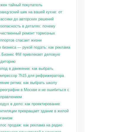
ужен тайный покупатель
ранцузский шик на вашей кухне: от
лассики до авторских решений
езопасность в деталях: почему
ачественный ремонт тормозных
уппортов спасает жизни
о бизнеса — рукой подать: как реклама
а Бизнес ФМ привлекает деловую
удиторию
олод в движении: как выбрать
омпрессор 7h15 для рефрижератора
ияние ритма: как выбрать школу
ореографии в Москве и не ошибиться с
аправлением
здух в дело: как проектирование
ентиляции превращает здание в жилой
рганизм
олос продаж: как реклама на радио