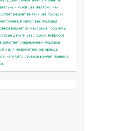
ревращает слушателей в клиентов
деальный кузов без малярки: как
ботает ремонт вмятин без покраски
ектроника в залог: как ломбард
ехники решает финансовые проблемы
ыстрые деньги без лишних вопросов:
ак работает современный ломбард
зги для нейросетей: как аренда
блачного GPU сервера меняет правила
гры