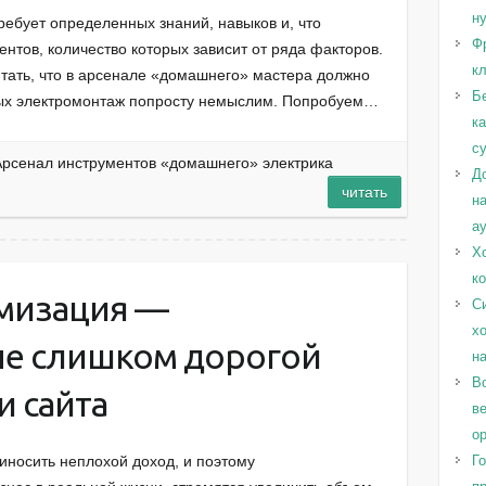
н
ребует определенных знаний, навыков и, что
Ф
нтов, количество которых зависит от ряда факторов.
к
итать, что в арсенале «домашнего» мастера должно
Б
орых электромонтаж попросту немыслим. Попробуем…
к
с
Арсенал инструментов «домашнего» электрика
Д
читать
н
а
Х
к
мизация —
С
х
не слишком дорогой
н
Во
и сайта
в
о
Г
иносить неплохой доход, и поэтому