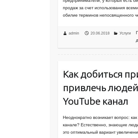
предприниматели, у которых есть би
продаж за счет использования всем
обилие терминов непосвященного че
admin
20.06.2018
Услуги
д
Как добиться пр
привлечь людей
YouTube канал
Неоднократно возникает вопрос: как
канале? Естественно, знающие люди 
это оптимальный вариант увеличени