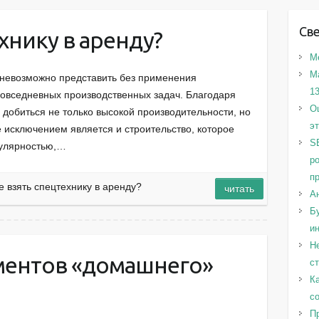
Св
хнику в аренду?
М
М
невозможно представить без применения
1
овседневных производственных задач. Благодаря
Оц
 добиться не только высокой производительности, но
э
е исключением является и строительство, которое
S
пулярностью,…
р
п
е взять спецтехнику в аренду?
читать
А
Бу
и
Н
ментов «домашнего»
с
Ка
с
Пр