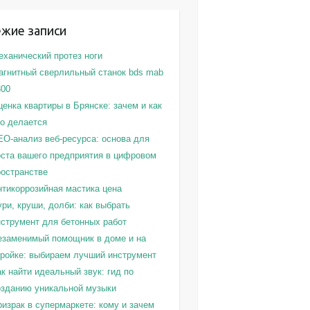
ежие записи
еханический протез ноги
агнитный сверлильный станок bds mab
300
енка квартиры в Брянске: зачем и как
то делается
EO-анализ веб-ресурса: основа для
оста вашего предприятия в цифровом
ространстве
нтикоррозийная мастика цена
ри, круши, долби: как выбрать
нструмент для бетонных работ
езаменимый помощник в доме и на
тройке: выбираем лучший инструмент
к найти идеальный звук: гид по
озданию уникальной музыки
израк в супермаркете: кому и зачем