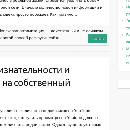
п
знес в реальной жизни, стремятся увеличить объем
И
ирной сети. Вначале количество новой информации и
ра
ловека просто поражает. Как правило,…
Эл
т
Поисковая оптимизация — действенный и не слишком
Б
орогой способ раскрутки сайта
читать
к
Мо
о
и
изнательности и
 на собственный
 увеличить количество подписчиков на YouTube
ответят, что купить просмотры на Youtube дешево –
я количества подписчиков. Однако существуют иные