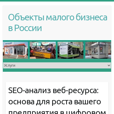
S
k
Объекты малого бизнеса
i
p
в России
t
o
c
o
n
t
e
n
t
SEO-анализ веб-ресурса:
основа для роста вашего
предприятия в цифровом