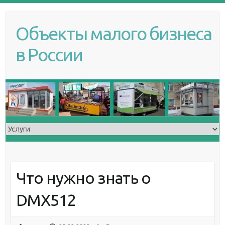
S
k
Объекты малого бизнеса
i
p
в России
t
o
c
o
n
t
e
n
t
Что нужно знать о
DMX512