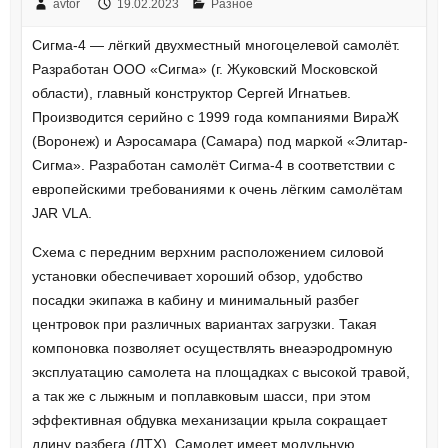
avtor
19.02.2023
Разное
Сигма-4 — лёгкий двухместный многоцелевой самолёт.
Разработан ООО «Сигма» (г. Жуковский Московской
области), главный конструктор Сергей Игнатьев.
Производится серийно с 1999 года компаниями ВираЖ
(Воронеж) и Аэросамара (Самара) под маркой «Элитар-
Сигма». Разработан самолёт Сигма-4 в соответствии с
европейскими требованиями к очень лёгким самолётам
JAR VLA.
Схема с передним верхним расположением силовой
установки обеспечивает хороший обзор, удобство
посадки экипажа в кабину и минимальный разбег
центровок при различных вариантах загрузки. Такая
компоновка позволяет осуществлять внеаэродромную
эксплуатацию самолета на площадках с высокой травой,
а так же с лыжным и поплавковым шасси, при этом
эффективная обдувка механизации крыла сокращает
длину разбега (ЛТХ). Самолет имеет модульную