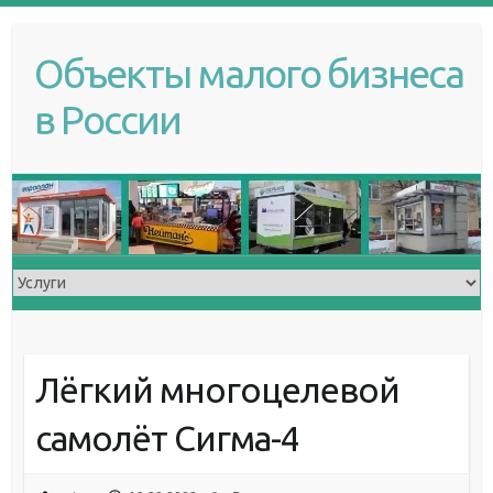
S
k
Объекты малого бизнеса
i
p
в России
t
o
c
o
n
t
e
n
t
Лёгкий многоцелевой
самолёт Сигма-4