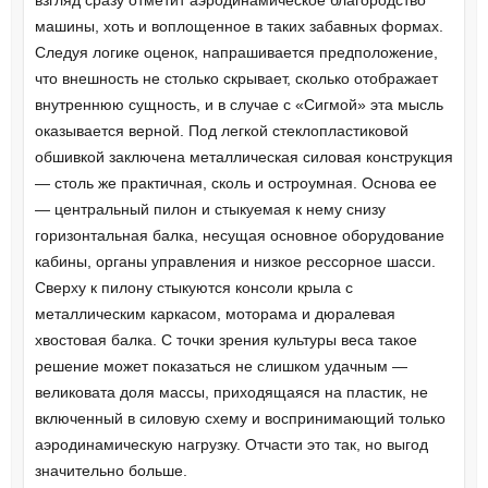
взгляд сразу отметит аэродинамическое благородство
машины, хоть и воплощенное в таких забавных формах.
Следуя логике оценок, напрашивается предположение,
что внешность не столько скрывает, сколько отображает
внутреннюю сущность, и в случае с «Сигмой» эта мысль
оказывается верной. Под легкой стеклопластиковой
обшивкой заключена металлическая силовая конструкция
— столь же практичная, сколь и остроумная. Основа ее
— центральный пилон и стыкуемая к нему снизу
горизонтальная балка, несущая основное оборудование
кабины, органы управления и низкое рессорное шасси.
Сверху к пилону стыкуются консоли крыла с
металлическим каркасом, моторама и дюралевая
хвостовая балка. С точки зрения культуры веса такое
решение может показаться не слишком удачным —
великовата доля массы, приходящаяся на пластик, не
включенный в силовую схему и воспринимающий только
аэродинамическую нагрузку. Отчасти это так, но выгод
значительно больше.