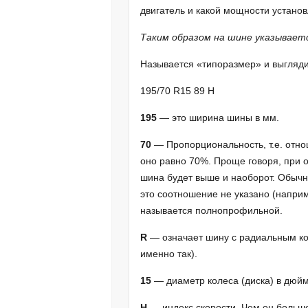
двигатель и какой мощности устано
Таким образом на шине указывает
Называется «типоразмер» и выглядит
195/70 R15 89 Н
195
— это ширина шины в мм.
70
— Пропорциональность, т.е. отн
оно равно 70%. Проще говоря, при 
шина будет выше и наоборот. Обычн
это соотношение не указано (напри
называется полнопрофильной.
R
— означает шину с радиальным кор
именно так).
15
— диаметр колеса (диска) в дюйм
Н
— индекс скорости. Чем он больше