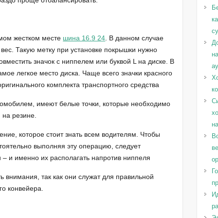
раздо проще отбалансировать.
Б
к
с
амом жестком месте
шина 16.9 24
. В данном случае
Д
 вес. Такую метку при установке покрышки нужно
н
овместить значок с ниппелем или буквой L на диске. В
а
амое легкое место диска. Чаще всего значки красного
Х
оригинального комплекта транспортного средства
к
С
томобилем, имеют белые точки, которые необходимо
х
и на резине.
н
ние, которое стоит знать всем водителям. Чтобы
Во
стоятельно выполняя эту операцию, следует
в
 – и именно их располагать напротив ниппеля
о
Г
ь внимания, так как они служат для правильной
п
го конвейера.
И
ра
Эл