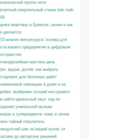
еханический протез ноги
агнитный сверлильный станок bds mab
300
енка квартиры в Брянске: зачем и как
то делается
EO-анализ веб-ресурса: основа для
оста вашего предприятия в цифровом
ространстве
нтикоррозийная мастика цена
ри, круши, долби: как выбрать
нструмент для бетонных работ
езаменимый помощник в доме и на
тройке: выбираем лучший инструмент
к найти идеальный звук: гид по
озданию уникальной музыки
израк в супермаркете: кому и зачем
ужен тайный покупатель
ранцузский шик на вашей кухне: от
лассики до авторских решений