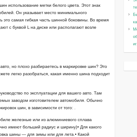
ин использование метки белого цвета. Этот знак
т
обилей. Он указывает место минимального
Б
ь это самая гибкая часть шинной боковины. Во время
к
ют с буквой L на диске или располагают возле
Мо
о
и
авто, но плохо разбираетесь в маркировке шин? Это
ожете легко разобраться, какая именно шина подходит
ководство по эксплуатации для вашего авто. Там
уемых заводом изготовителем автомобиля. Обычно
кировок шин, в зависимости от того: .
мобиле железные или из алюминиевого сплава
чно имеют больший радиус и ширину)• Для какого
овка шины — для зимы или для лета.• Какой