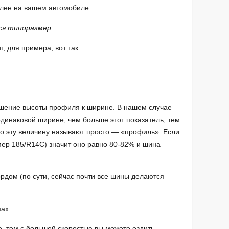
влен на вашем автомобиле
ся типоразмер
, для примера, вот так:
ошение высоты профиля к ширине. В нашем случае
одинаковой ширине, чем больше этот показатель, тем
о эту величину называют просто — «профиль». Если
мер 185/R14С) значит оно равно 80-82% и шина
дом (по сути, сейчас почти все шины делаются
ах.
, тем с большей скоростью вы можете ездить