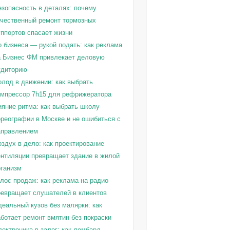
езопасность в деталях: почему
ачественный ремонт тормозных
уппортов спасает жизни
о бизнеса — рукой подать: как реклама
а Бизнес ФМ привлекает деловую
удиторию
олод в движении: как выбрать
омпрессор 7h15 для рефрижератора
ияние ритма: как выбрать школу
ореографии в Москве и не ошибиться с
аправлением
здух в дело: как проектирование
ентиляции превращает здание в жилой
рганизм
олос продаж: как реклама на радио
ревращает слушателей в клиентов
деальный кузов без малярки: как
ботает ремонт вмятин без покраски
ектроника в залог: как ломбард