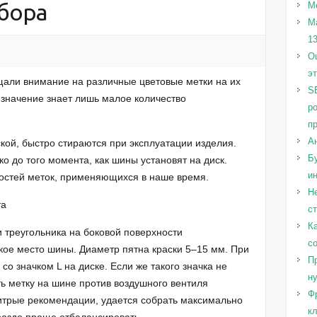
бора
М
М
1
Оц
э
щали внимание на различные цветовые метки на их
S
 значение знает лишь малое количество
р
п
А
кой, быстро стираются при эксплуатации изделия.
Бу
 до того момента, как шины установят на диск.
и
остей меток, применяющихся в наше время.
Н
та
с
Ка
 треугольника на боковой поверхности
с
кое место шины. Диаметр пятна краски 5–15 мм. При
Пр
со значком L на диске. Если же такого значка не
н
ть метку на шине против воздушного вентиля
Ф
итрые рекомендации, удается собрать максимально
к