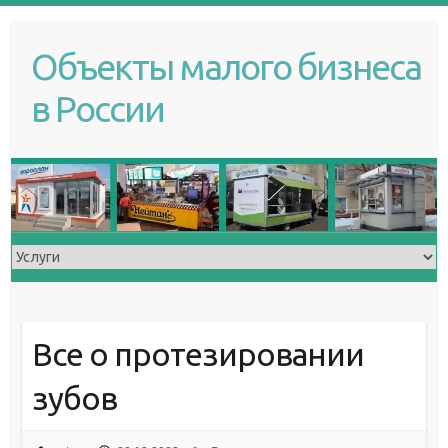
S
k
Объекты малого бизнеса
i
p
в России
t
o
c
o
n
t
e
n
t
Все о протезировании
зубов