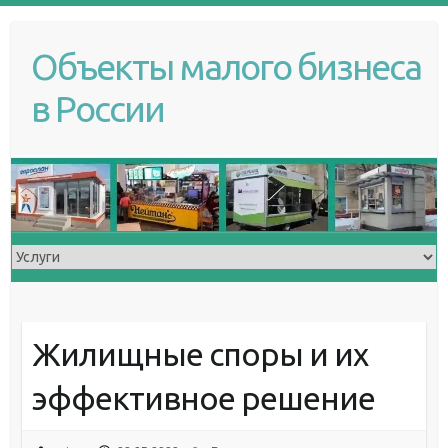
S
k
Объекты малого бизнеса
i
p
в России
t
o
c
o
n
t
e
n
t
Жилищные споры и их
эффективное решение