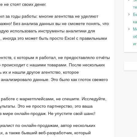
е не стоят своих денег.
т
Б
ил за годы работы: многие агентства не уделяют
к
ажно! Без анализа данных вы не сможете понять, что
Мо
мендую использовать инструменты аналитики для
о
е, иногда это может быть просто Excel с правильными
и
ентств, с которым я работал, не предоставляло отчёты
о происходит с нашими товарами. После нескольких
 их и нашли другое агентство, которое
 анализировало данные. Это было как глоток свежего
 работе с маркетплейсами, не спешите. Исследуйте,
ультаты. Это не просто партнерство, это ваша
в мире онлайн-продаж. Не упустите свой шанс!
циалист по онлайн-продажам, автор нескольких
х, а также бывший веб-разработчик, который