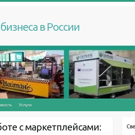
бизнеса в России
мость
Услуги
боте с маркетплейсами:
Св