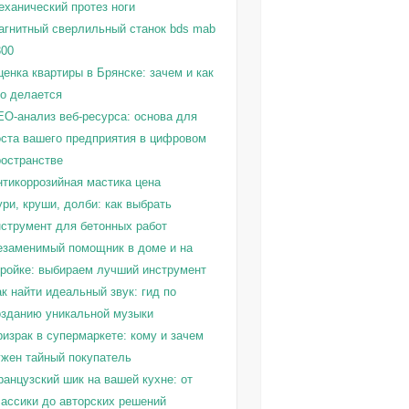
еханический протез ноги
агнитный сверлильный станок bds mab
300
енка квартиры в Брянске: зачем и как
то делается
EO-анализ веб-ресурса: основа для
оста вашего предприятия в цифровом
ространстве
нтикоррозийная мастика цена
ри, круши, долби: как выбрать
нструмент для бетонных работ
езаменимый помощник в доме и на
тройке: выбираем лучший инструмент
к найти идеальный звук: гид по
озданию уникальной музыки
израк в супермаркете: кому и зачем
ужен тайный покупатель
ранцузский шик на вашей кухне: от
лассики до авторских решений