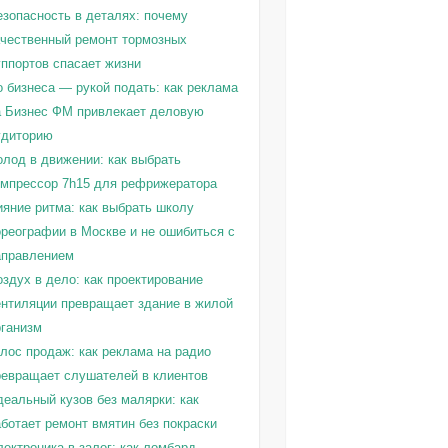
езопасность в деталях: почему
ачественный ремонт тормозных
уппортов спасает жизни
о бизнеса — рукой подать: как реклама
а Бизнес ФМ привлекает деловую
удиторию
олод в движении: как выбрать
омпрессор 7h15 для рефрижератора
ияние ритма: как выбрать школу
ореографии в Москве и не ошибиться с
аправлением
здух в дело: как проектирование
ентиляции превращает здание в жилой
рганизм
олос продаж: как реклама на радио
ревращает слушателей в клиентов
деальный кузов без малярки: как
ботает ремонт вмятин без покраски
ектроника в залог: как ломбард