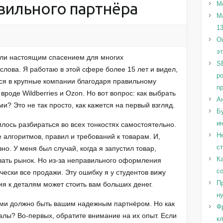
авильного партнёра
М
М
1
Оц
э
али настоящим спасением для многих
S
слова. Я работаю в этой сфере более 15 лет и видел,
р
ся в крупные компании благодаря правильному
п
роде Wildberries и Ozon. Но вот вопрос: как выбрать
А
и? Это не так просто, как кажется на первый взгляд.
Бу
и
илось разбираться во всех тонкостях самостоятельно.
Н
е алгоритмов, правил и требований к товарам. И,
с
но. У меня был случай, когда я запустил товар,
Ка
рвать рынок. Но из-за неправильного оформления
с
чески все продажи. Эту ошибку я у студентов вижу
Пр
я к деталям может стоить вам больших денег.
н
ами должно быть вашим надежным партнёром. Но как
Ф
алы? Во-первых, обратите внимание на их опыт. Если
к