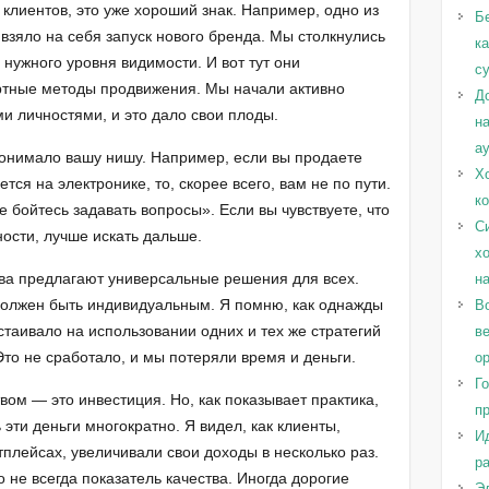
 клиентов, это уже хороший знак. Например, одно из
Б
 взяло на себя запуск нового бренда. Мы столкнулись
к
 нужного уровня видимости. И вот тут они
с
ртные методы продвижения. Мы начали активно
Д
и личностями, и это дало свои плоды.
н
а
 понимало вашу нишу. Например, если вы продаете
Х
тся на электронике, то, скорее всего, вам не по пути.
к
е бойтесь задавать вопросы». Если вы чувствуете, что
С
ости, лучше искать дальше.
х
ства предлагают универсальные решения для всех.
н
должен быть индивидуальным. Я помню, как однажды
Во
астаивало на использовании одних и тех же стратегий
в
то не сработало, и мы потеряли время и деньги.
о
Г
твом — это инвестиция. Но, как показывает практика,
п
эти деньги многократно. Я видел, как клиенты,
И
плейсах, увеличивали свои доходы в несколько раз.
ра
о не всегда показатель качества. Иногда дорогие
Эл