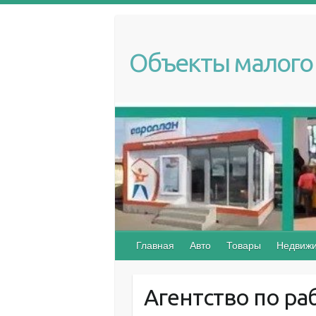
S
k
i
Объекты малого 
p
t
o
c
o
n
t
e
n
t
Главная
Авто
Товары
Недвижи
Агентство по ра