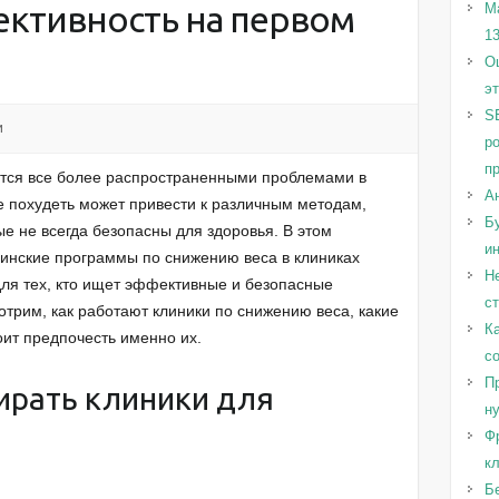
ективность на первом
М
1
Оц
э
S
и
р
п
ятся все более распространенными проблемами в
А
 похудеть может привести к различным методам,
Бу
е не всегда безопасны для здоровья. В этом
и
инские программы по снижению веса в клиниках
Н
ля тех, кто ищет эффективные и безопасные
с
трим, как работают клиники по снижению веса, какие
Ка
оит предпочесть именно их.
с
Пр
ирать клиники для
н
Ф
к
Б