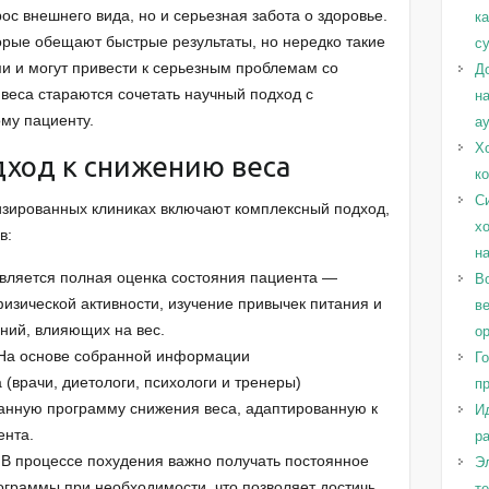
ос внешнего вида, но и серьезная забота о здоровье.
к
рые обещают быстрые результаты, но нередко такие
с
и и могут привести к серьезным проблемам со
Д
 веса стараются сочетать научный подход с
н
му пациенту.
а
Х
дход к снижению веса
к
С
изированных клиниках включают комплексный подход,
х
в:
н
ляется полная оценка состояния пациента —
Во
изической активности, изучение привычек питания и
в
ний, влияющих на вес.
о
На основе собранной информации
Г
(врачи, диетологи, психологи и тренеры)
п
анную программу снижения веса, адаптированную к
И
ента.
ра
В процессе похудения важно получать постоянное
Эл
граммы при необходимости, что позволяет достичь
т