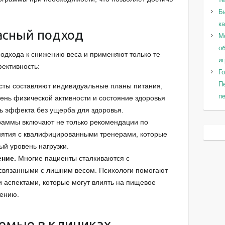
Б
к
пасный подход
Мо
о
одхода к снижению веса и применяют только те
и
ективность:
Го
П
ты составляют индивидуальные планы питания,
пе
вень физической активности и состояние здоровья
чь эффекта без ущерба для здоровья.
аммы включают не только рекомендации по
анятия с квалифицированными тренерами, которые
й уровень нагрузки.
ние.
Многие пациенты сталкиваются с
вязанными с лишним весом. Психологи помогают
и аспектами, которые могут влиять на пищевое
дению.
емые в клиниках