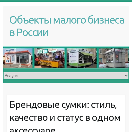
S
k
Объекты малого бизнеса
i
p
в России
t
o
c
o
n
t
e
n
t
Брендовые сумки: стиль,
качество и статус в одном
аксессуаре