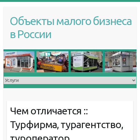
S
k
Объекты малого бизнеса
i
p
в России
t
o
c
o
n
t
e
n
t
Чем отличается ::
Турфирма, турагентство,
туроператор