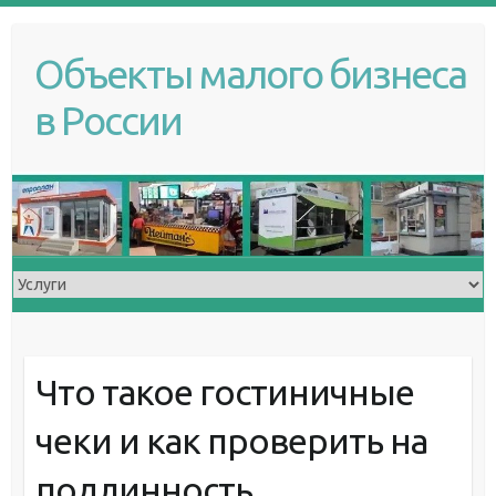
S
k
Объекты малого бизнеса
i
p
в России
t
o
c
o
n
t
e
n
t
Что такое гостиничные
чеки и как проверить на
подлинность