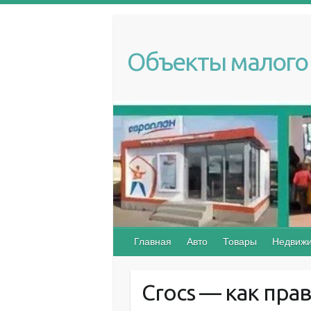
S
k
i
Объекты малого 
p
t
o
c
o
n
t
e
n
t
Главная
Авто
Товары
Недвижи
Crocs — как пра