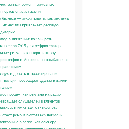
ачественный ремонт тормозных
уппортов спасает жизни
о бизнеса — рукой подать: как реклама
а Бизнес ФМ привлекает деловую
удиторию
олод в движении: как выбрать
омпрессор 7h15 для рефрижератора
ияние ритма: как выбрать школу
ореографии в Москве и не ошибиться с
аправлением
здух в дело: как проектирование
ентиляции превращает здание в жилой
рганизм
олос продаж: как реклама на радио
ревращает слушателей в клиентов
деальный кузов без малярки: как
ботает ремонт вмятин без покраски
ектроника в залог: как ломбард
ехники решает финансовые проблемы