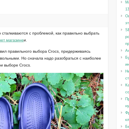
М
1
Оц
э
S
 сталкиваются с проблемой, как правильно выбрать
р
нет магазине
и.
п
А
вил правильного выбора Crocs, придерживаясь
Бу
овольными. Но сначала надо разобраться с наиболее
и
и выборе Crocs.
Н
с
Ка
с
Пр
н
Ф
к
Б