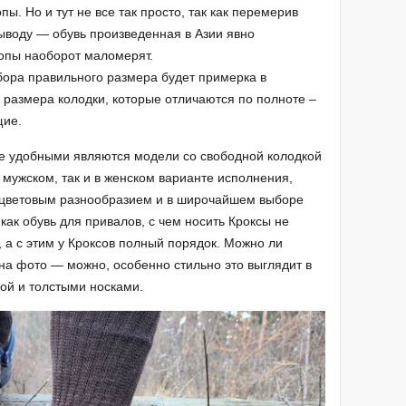
ы. Но и тут не все так просто, так как перемерив
ыводу — обувь произведенная в Азии явно
ропы наоборот маломерят.
ыбора правильного размера будет примерка в
х размера колодки, которые отличаются по полноте –
щие.
ее удобными являются модели со свободной колодкой
в мужском, так и в женском варианте исполнения,
 цветовым разнообразием и в широчайшем выборе
как обувь для привалов, с чем носить Кроксы не
 а с этим у Кроксов полный порядок. Можно ли
 на фото — можно, особенно стильно это выглядит в
кой и толстыми носками.