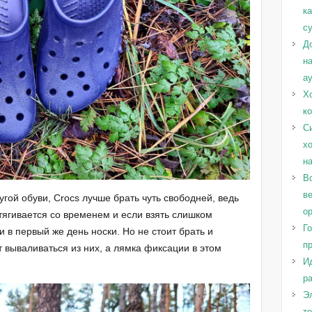
к
с
Д
н
а
Х
к
С
х
н
Во
в
угой обуви, Crocs лучше брать чуть свободней, ведь
о
тягивается со временем и если взять слишком
Г
и в первый же день носки. Но не стоит брать и
п
 вываливаться из них, а лямка фиксации в этом
И
ра
Эл
т