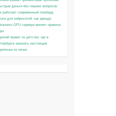
ыстрые деньги без лишних вопросов:
ак работает современный ломбард
зги для нейросетей: как аренда
блачного GPU сервера меняет правила
гры
рячий привет из детства: где в
етербурге заказать настоящие
репечки из печки