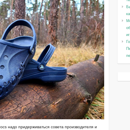
Б
к
Мо
о
и
Го
П
пе
ocs надо придерживаться совета производителя и