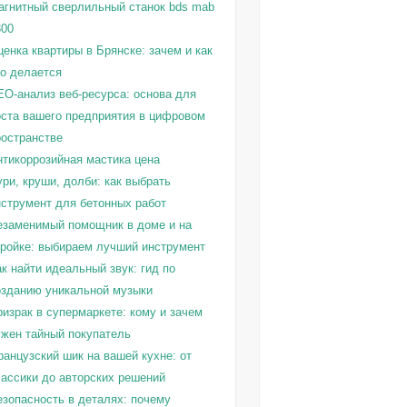
агнитный сверлильный станок bds mab
300
енка квартиры в Брянске: зачем и как
то делается
EO-анализ веб-ресурса: основа для
оста вашего предприятия в цифровом
ространстве
нтикоррозийная мастика цена
ри, круши, долби: как выбрать
нструмент для бетонных работ
езаменимый помощник в доме и на
тройке: выбираем лучший инструмент
к найти идеальный звук: гид по
озданию уникальной музыки
израк в супермаркете: кому и зачем
ужен тайный покупатель
ранцузский шик на вашей кухне: от
лассики до авторских решений
езопасность в деталях: почему