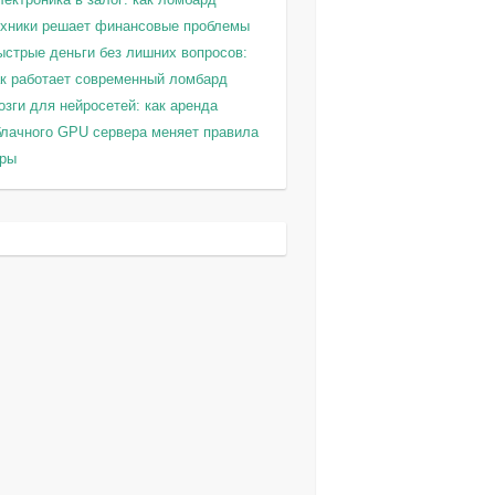
ехники решает финансовые проблемы
ыстрые деньги без лишних вопросов:
ак работает современный ломбард
зги для нейросетей: как аренда
блачного GPU сервера меняет правила
гры