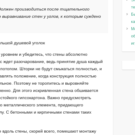
т
должен производиться после тщательного
Б
выравнивание стен у углов, к которым суждено
к
Мо
о
и
 уровнем и убедитесь, что стены абсолютно
ас ждет разочарование, ведь принятие душа каждый
 потопом. Шторки не будут смыкаться полностью, и
авлять положение, когда конструкция полностью
ельное. Поэтому не торопитесь и выровняйте
енно. Для этого искривленная стена обшивается
остойкого гипсокартона. Важно предусмотреть
го металлического элемента, придающего
лу. С бетонными и кирпичными стенами таких
 вдоль стены, скорей всего, помешают монтажу