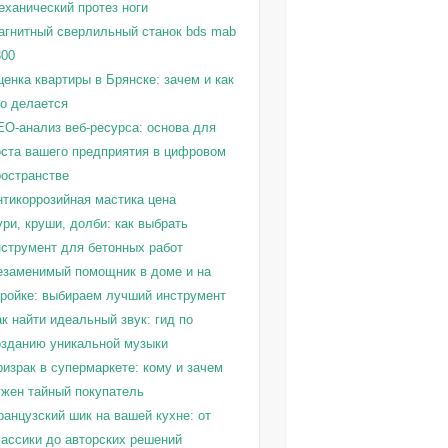
еханический протез ноги
агнитный сверлильный станок bds mab
300
енка квартиры в Брянске: зачем и как
то делается
EO-анализ веб-ресурса: основа для
оста вашего предприятия в цифровом
ространстве
нтикоррозийная мастика цена
ри, круши, долби: как выбрать
нструмент для бетонных работ
езаменимый помощник в доме и на
тройке: выбираем лучший инструмент
к найти идеальный звук: гид по
озданию уникальной музыки
израк в супермаркете: кому и зачем
ужен тайный покупатель
ранцузский шик на вашей кухне: от
лассики до авторских решений