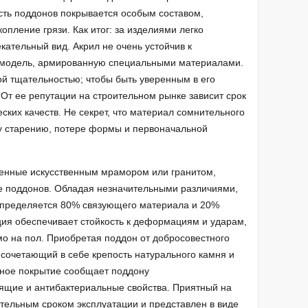
сть поддонов покрывается особым составом,
опление грязи. Как итог: за изделиями легко
кательный вид. Акрил не очень устойчив к
 модель, армированную специальными материалами.
ой тщательностью; чтобы быть уверенным в его
 От ее репутации на строительном рынке зависит срок
еских качеств. Не секрет, что материал сомнительного
 старению, потере формы и первоначальной
енные искусственным мрамором или гранитом,
е поддонов. Обладая незначительными различиями,
 определяется 80% связующего материала и 20%
ия обеспечивает стойкость к деформациям и ударам,
мо на пол. Приобретая поддон от добросовестного
 сочетающий в себе крепость натурального камня и
ьное покрытие сообщает поддону
ящие и антибактериальные свойства. Приятный на
тельным сроком эксплуатации и представлен в виде