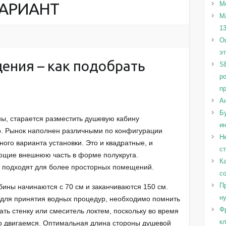
АРИАНТ
М
М
1
Оц
э
ения – как подобрать
S
р
п
А
Бу
ены, старается разместить душевую кабину
и
р. Рынок наполнен различными по конфигурации
Н
ого варианта установки. Это и квадратные, и
с
ющие внешнюю часть в форме полукруга.
Ка
и подходят для более просторных помещений.
с
Пр
ины начинаются с 70 см и заканчиваются 150 см.
н
 для принятия водных процедур, необходимо помнить
Ф
ать стенку или смеситель локтем, поскольку во время
к
но двигаемся. Оптимальная длина стороны душевой