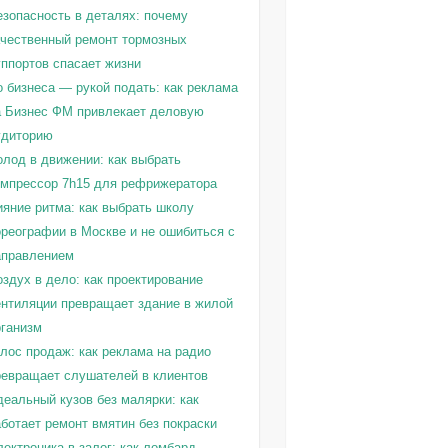
езопасность в деталях: почему
ачественный ремонт тормозных
уппортов спасает жизни
о бизнеса — рукой подать: как реклама
а Бизнес ФМ привлекает деловую
удиторию
олод в движении: как выбрать
омпрессор 7h15 для рефрижератора
ияние ритма: как выбрать школу
ореографии в Москве и не ошибиться с
аправлением
здух в дело: как проектирование
ентиляции превращает здание в жилой
рганизм
олос продаж: как реклама на радио
ревращает слушателей в клиентов
деальный кузов без малярки: как
ботает ремонт вмятин без покраски
ектроника в залог: как ломбард