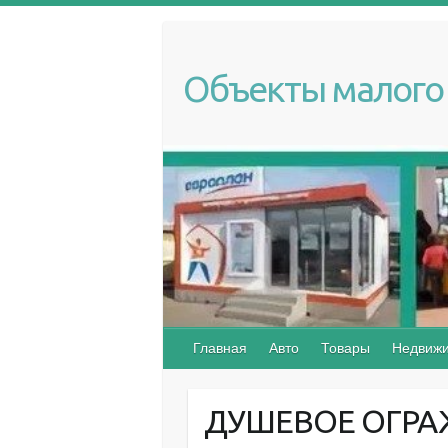
S
k
i
Объекты малого 
p
t
o
c
o
n
t
e
n
t
Главная
Авто
Товары
Недвижи
ДУШЕВОЕ ОГРА