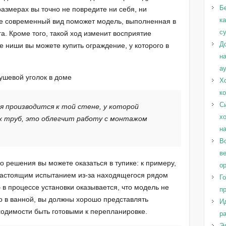
Б
размерах вы точно не повредите ни себя, ни
к
те современный вид поможет модель, выполненная в
с
. Кроме того, такой ход изменит восприятие
Д
е ниши вы можете купить ограждение, у которого в
н
а
Х
к
С
я производится к той стене, у которой
х
х труб, это облегчит работу с монтажом
н
Во
в
го решения вы можете оказаться в тупике: к примеру,
о
 настоящим испытанием из-за находящегося рядом
Г
в процессе установки оказывается, что модель не
п
о в ванной, вы должны хорошо представлять
И
ходимости быть готовыми к перепланировке.
ра
Эл