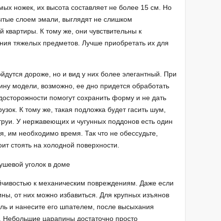
ых ножек, их высота составляет не более 15 см. Но
ытые слоем эмали, выглядят не слишком
й квартиры. К тому же, они чувствительны к
ния тяжелых предметов. Лучше приобретать их для
дутся дороже, но и вид у них более элегантный. При
ину модели, возможно, ее дно придется обработать
осторожности помогут сохранить форму и не дать
зок. К тому же, такая подложка будет гасить шум,
руи. У нержавеющих и чугунных поддонов есть один
ся, им необходимо время. Так что не обессудьте,
ит стоять на холодной поверхности.
йчивостью к механическим повреждениям. Даже если
ны, от них можно избавиться. Для крупных изъянов
ль и нанесите его шпателем, после высыхания
. Небольшие царапины достаточно просто