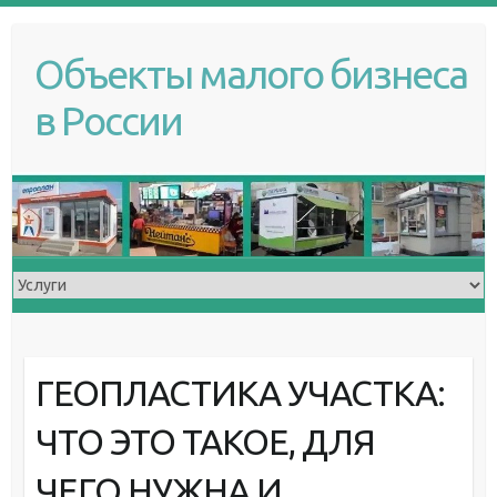
S
k
Объекты малого бизнеса
i
p
в России
t
o
c
o
n
t
e
n
t
ГЕОПЛАСТИКА УЧАСТКА:
ЧТО ЭТО ТАКОЕ, ДЛЯ
ЧЕГО НУЖНА И