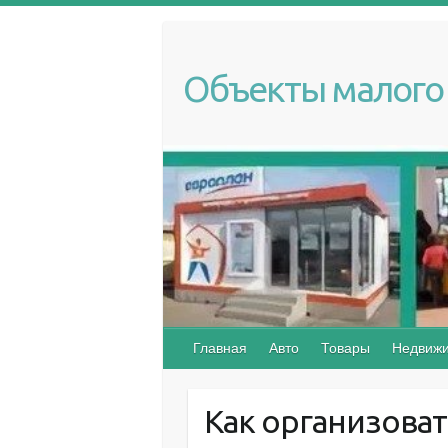
S
k
i
Объекты малого 
p
t
o
c
o
n
t
e
n
t
Главная
Авто
Товары
Недвижи
Как организоват