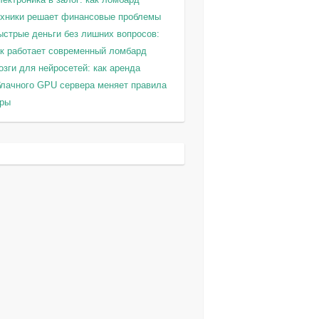
ехники решает финансовые проблемы
ыстрые деньги без лишних вопросов:
ак работает современный ломбард
зги для нейросетей: как аренда
блачного GPU сервера меняет правила
гры