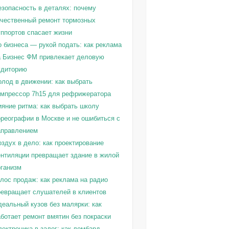
езопасность в деталях: почему
ачественный ремонт тормозных
уппортов спасает жизни
о бизнеса — рукой подать: как реклама
а Бизнес ФМ привлекает деловую
удиторию
олод в движении: как выбрать
омпрессор 7h15 для рефрижератора
ияние ритма: как выбрать школу
ореографии в Москве и не ошибиться с
аправлением
здух в дело: как проектирование
ентиляции превращает здание в жилой
рганизм
олос продаж: как реклама на радио
ревращает слушателей в клиентов
деальный кузов без малярки: как
ботает ремонт вмятин без покраски
ектроника в залог: как ломбард