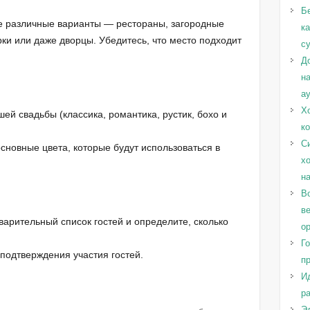
Б
те различные варианты — рестораны, загородные
к
рки или даже дворцы. Убедитесь, что место подходит
с
Д
н
а
Х
шей свадьбы (классика, романтика, рустик, бохо и
к
С
основные цвета, которые будут использоваться в
х
н
Во
в
дварительный список гостей и определите, сколько
о
Г
 подтверждения участия гостей.
п
И
ра
Эл