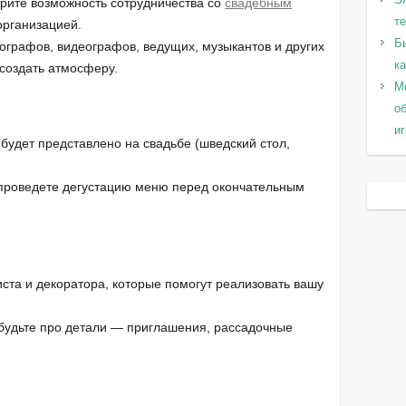
трите возможность сотрудничества со
свадебным
т
организацией.
Б
ографов, видеографов, ведущих, музыкантов и других
к
 создать атмосферу.
Мо
о
и
 будет представлено на свадьбе (шведский стол,
ы проведете дегустацию меню перед окончательным
ста и декоратора, которые помогут реализовать вашу
абудьте про детали — приглашения, рассадочные