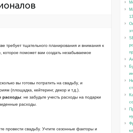
ионалов
М
М
1
Оц
э
S
р
ве требует тщательного планирования и внимания к
п
о, которое поможет вам создать незабываемое
А
Бу
и
Н
 сколько вы готовы потратить на свадьбу, и
с
иям (площадка, кейтеринг, декор и т.д.).
Ка
е расходы
: не забудьте учесть расходы на подарки
с
двиденные расходы.
Пр
н
Ф
тите провести свадьбу. Учтите сезонные факторы и
к