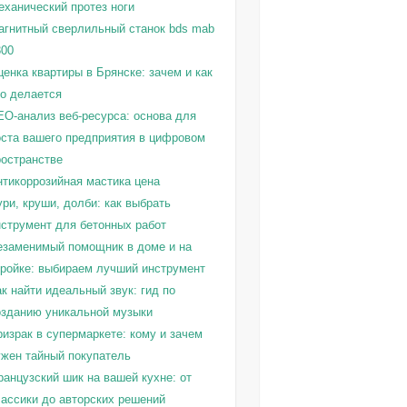
еханический протез ноги
агнитный сверлильный станок bds mab
300
енка квартиры в Брянске: зачем и как
то делается
EO-анализ веб-ресурса: основа для
оста вашего предприятия в цифровом
ространстве
нтикоррозийная мастика цена
ри, круши, долби: как выбрать
нструмент для бетонных работ
езаменимый помощник в доме и на
тройке: выбираем лучший инструмент
к найти идеальный звук: гид по
озданию уникальной музыки
израк в супермаркете: кому и зачем
ужен тайный покупатель
ранцузский шик на вашей кухне: от
лассики до авторских решений