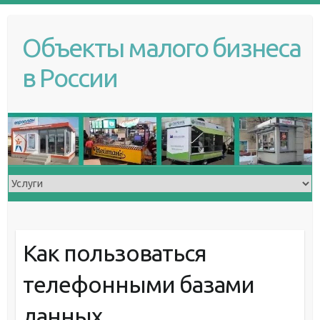
S
k
Объекты малого бизнеса
i
p
в России
t
o
c
o
n
t
e
n
t
Как пользоваться
телефонными базами
данных