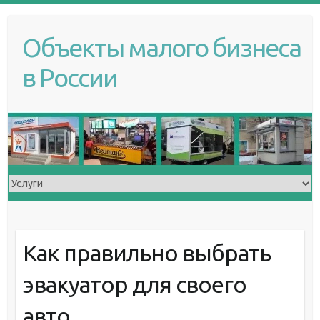
S
k
Объекты малого бизнеса
i
p
в России
t
o
c
o
n
t
e
n
t
Как правильно выбрать
эвакуатор для своего
авто