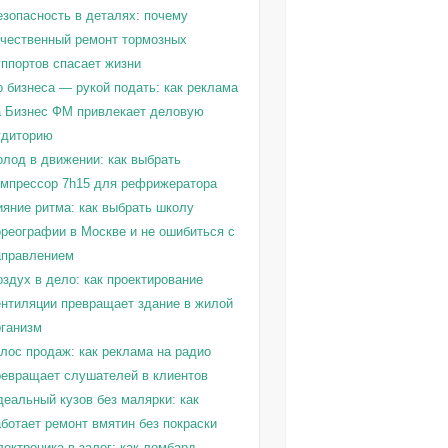
езопасность в деталях: почему
ачественный ремонт тормозных
уппортов спасает жизни
о бизнеса — рукой подать: как реклама
а Бизнес ФМ привлекает деловую
удиторию
олод в движении: как выбрать
омпрессор 7h15 для рефрижератора
ияние ритма: как выбрать школу
ореографии в Москве и не ошибиться с
аправлением
здух в дело: как проектирование
ентиляции превращает здание в жилой
рганизм
олос продаж: как реклама на радио
ревращает слушателей в клиентов
деальный кузов без малярки: как
ботает ремонт вмятин без покраски
ектроника в залог: как ломбард