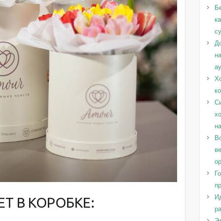
Б
к
с
Д
н
а
Х
к
С
х
н
Во
в
о
Г
п
И
ЕТ В КОРОБКЕ:
ра
Эл