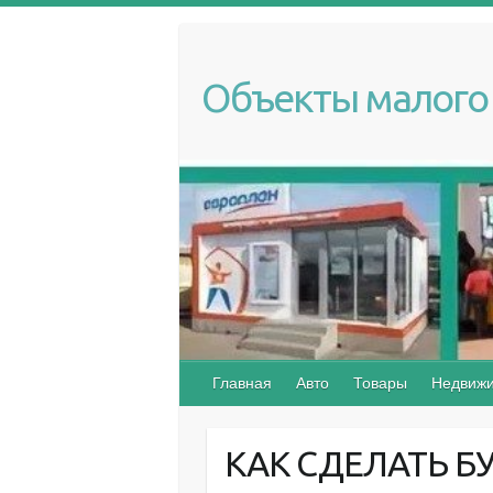
S
k
i
Объекты малого 
p
t
o
c
o
n
t
e
n
t
Главная
Авто
Товары
Недвижи
КАК СДЕЛАТЬ БУ