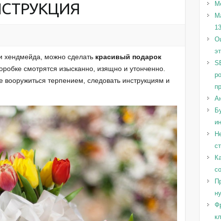
СТРУКЦИЯ
М
М
1
Оц
э
и хендмейда, можно сделать
красивый подарок
S
коробке смотрятся изысканно, изящно и утонченно.
р
ое вооружиться терпением, следовать инструкциям и
п
А
Бу
и
Н
с
Ка
с
Пр
н
Ф
к