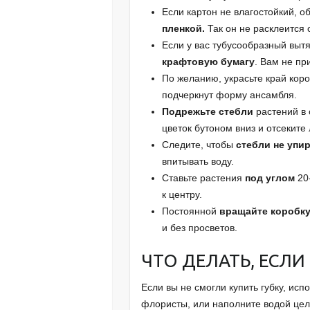
Если картон не влагостойкий, 
пленкой.
Так он не расклеится 
Если у вас тубусообразный выт
крафтовую бумагу
. Вам не пр
По желанию, украсьте край кор
подчеркнут форму ансамбля.
Подрежьте стебли
растений в 
цветок бутоном вниз и отсеките
Следите, чтобы
стебли не упи
впитывать воду.
Ставьте растения
под углом
20-
к центру.
Постоянной
вращайте коробк
и без просветов.
ЧТО ДЕЛАТЬ, ЕСЛИ
Если вы не смогли купить губку, исп
флористы, или наполните водой цел