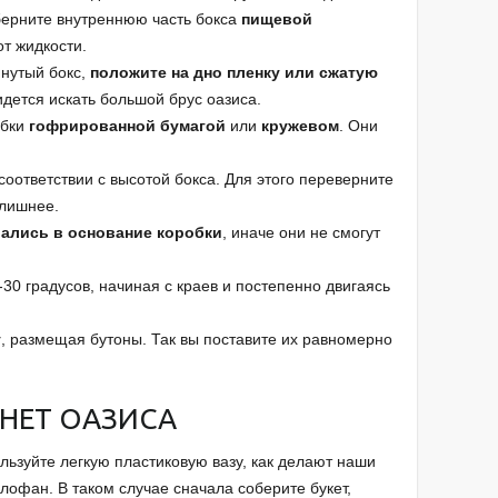
оберните внутреннюю часть бокса
пищевой
от жидкости.
янутый бокс,
положите на дно пленку или сжатую
идется искать большой брус оазиса.
обки
гофрированной бумагой
или
кружевом
. Они
соответствии с высотой бокса. Для этого переверните
 лишнее.
рались в основание коробки
, иначе они не смогут
30 градусов, начиная с краев и постепенно двигаясь
у
, размещая бутоны. Так вы поставите их равномерно
 НЕТ ОАЗИСА
ользуйте легкую пластиковую вазу, как делают наши
лофан. В таком случае сначала соберите букет,