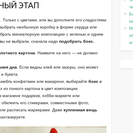
НЫЙ ЭТАП
т
Б
. Только с цветами, или вы дополните его сладостями
к
 выбрать необычную коробку в форме сердца или
Мо
собрать миниатюрную композицию с зеленью и одним
о
 вы не выбрали, сначала надо
подобрать бокс.
и
плотного картона
. Нажмите на него — не должно
ания дна
. Если видны клей или зазоры, оно может
и букета.
самбль конфетами или макарони, выбирайте
бокс с
х из тонкого картона в цвет композиции.
в магазине подарков, хобби-маркете или
обклеить его стикерами, совместными фото,
 или расписать маркерами. Даже
купленная вещь
фантазируете.