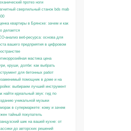
еханический протез ноги
агнитный сверлильный станок bds mab
300
енка квартиры в Брянске: зачем и как
то делается
EO-анализ веб-ресурса: основа для
оста вашего предприятия в цифровом
ространстве
нтикоррозийная мастика цена
ри, круши, долби: как выбрать
нструмент для бетонных работ
езаменимый помощник в доме и на
тройке: выбираем лучший инструмент
к найти идеальный звук: гид по
озданию уникальной музыки
израк в супермаркете: кому и зачем
ужен тайный покупатель
ранцузский шик на вашей кухне: от
лассики до авторских решений