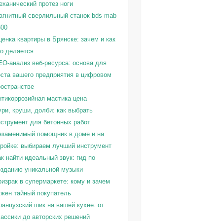
еханический протез ноги
агнитный сверлильный станок bds mab
300
енка квартиры в Брянске: зачем и как
то делается
EO-анализ веб-ресурса: основа для
оста вашего предприятия в цифровом
ространстве
нтикоррозийная мастика цена
ри, круши, долби: как выбрать
нструмент для бетонных работ
езаменимый помощник в доме и на
тройке: выбираем лучший инструмент
к найти идеальный звук: гид по
озданию уникальной музыки
израк в супермаркете: кому и зачем
ужен тайный покупатель
ранцузский шик на вашей кухне: от
лассики до авторских решений