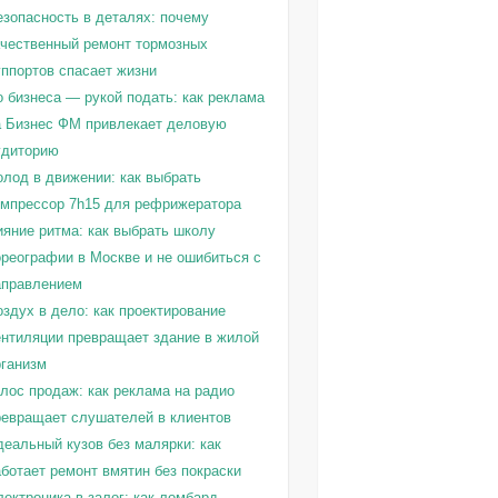
езопасность в деталях: почему
ачественный ремонт тормозных
уппортов спасает жизни
о бизнеса — рукой подать: как реклама
а Бизнес ФМ привлекает деловую
удиторию
олод в движении: как выбрать
омпрессор 7h15 для рефрижератора
ияние ритма: как выбрать школу
ореографии в Москве и не ошибиться с
аправлением
здух в дело: как проектирование
ентиляции превращает здание в жилой
рганизм
олос продаж: как реклама на радио
ревращает слушателей в клиентов
деальный кузов без малярки: как
ботает ремонт вмятин без покраски
ектроника в залог: как ломбард