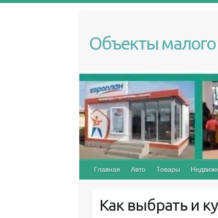
S
k
i
Объекты малого 
p
t
o
c
o
n
t
e
n
t
Главная
Авто
Товары
Недвижи
Как выбрать и к