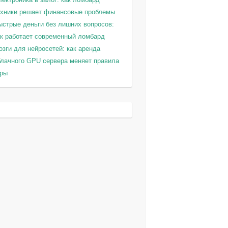
ехники решает финансовые проблемы
ыстрые деньги без лишних вопросов:
ак работает современный ломбард
зги для нейросетей: как аренда
блачного GPU сервера меняет правила
гры