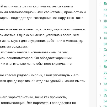
Б
й из глины, этот тип кирпича является самым
к
шими теплоизоляционными свойствами, прочностью и
с
кирпич подходит для возведения как наружных, так и
Д
н
ется из песка и извести, этот вид кирпича отличается
а
оимостью. Однако он менее устойчив к влаге, чем
Х
 используют для внутренних работ или в местах, где
к
ерными осадками.
С
а изготавливается с использованием легких
х
т или пенополистирол. Он обладает хорошими
н
 и значительно легче обычного кирпича, что
Во
в
не совсем рядовой кирпич, стоит упомянуть и его.
о
тся для декоративной отделки зданий и может иметь
Г
п
И
 его характеристики, такие как прочность,
ра
и теплоизоляция. Эти параметры определяют не
Эл