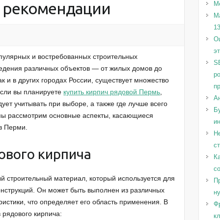
и рекомендации
М
М
1
Оц
э
пулярных и востребованных строительных
S
едения различных объектов — от жилых домов до
р
ак и в других городах России, существует множество
п
Если вы планируете
купить кирпич рядовой Пермь
,
А
ует учитывать при выборе, а также где лучше всего
Бу
е мы рассмотрим основные аспекты, касающиеся
и
в Перми.
Н
с
ового кирпича
Ка
с
й строительный материал, который используется для
Пр
конструкций. Он может быть выполнен из различных
н
истики, что определяет его область применения. В
Ф
 рядового кирпича:
к