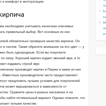
но и комфорт в эксплуатации.
т
Б
кирпича
к
Мо
рми необходимо учитывать несколько ключевых
о
ать правильный выбор. Вот основные из них:
и
упкой обязательно проверьте качество кирпича. Он
н и сколов. Также обратите внимание на его цвет — у
лжен быть однородным. Если вы покупаете
 по нему. Хороший кирпич издает звонкий звук, в то
жет издавать глухой звук.
компании производят кирпич в Перми и какие из них
. Известные производители часто предоставляют
могут предложить лучшие условия для покупателей.
ича может варьироваться в зависимости от
истик. Сравните цены в разных магазинах и на
обы найти оптимальный вариант. Однако помните, что
начает лучшее качество.