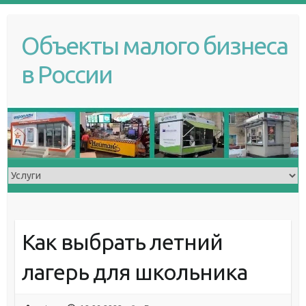
S
k
Объекты малого бизнеса
i
p
в России
t
o
c
o
n
t
e
n
t
Как выбрать летний
лагерь для школьника