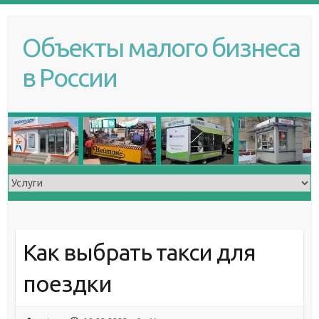
S
k
Объекты малого бизнеса
i
p
в России
t
o
c
o
n
t
e
n
t
Как выбрать такси для
поездки