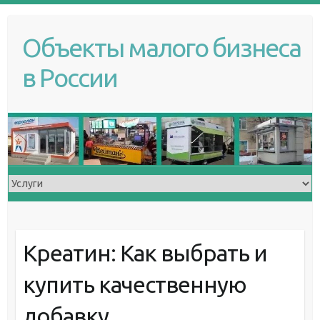
S
k
Объекты малого бизнеса
i
p
в России
t
o
c
o
n
t
e
n
t
Креатин: Как выбрать и
купить качественную
добавку