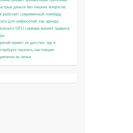
ыстрые деньги без лишних вопросов:
ак работает современный ломбард
зги для нейросетей: как аренда
блачного GPU сервера меняет правила
гры
рячий привет из детства: где в
етербурге заказать настоящие
репечки из печки