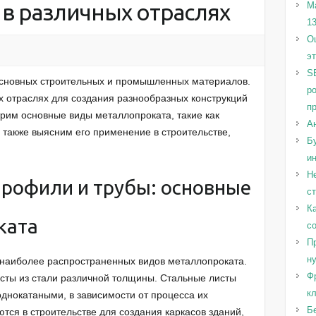
 в различных отраслях
М
1
Оц
э
S
основных строительных и промышленных материалов.
р
х отраслях для создания разнообразных конструкций
п
трим основные виды металлопроката, такие как
А
 также выясним его применение в строительстве,
Бу
и
Н
профили и трубы: основные
с
Ка
ката
с
Пр
н
 наиболее распространенных видов металлопроката.
Ф
сты из стали различной толщины. Стальные листы
к
однокатаными, в зависимости от процесса их
Б
тся в строительстве для создания каркасов зданий,