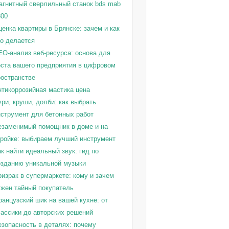
агнитный сверлильный станок bds mab
300
енка квартиры в Брянске: зачем и как
то делается
EO-анализ веб-ресурса: основа для
оста вашего предприятия в цифровом
ространстве
нтикоррозийная мастика цена
ри, круши, долби: как выбрать
нструмент для бетонных работ
езаменимый помощник в доме и на
тройке: выбираем лучший инструмент
к найти идеальный звук: гид по
озданию уникальной музыки
израк в супермаркете: кому и зачем
ужен тайный покупатель
ранцузский шик на вашей кухне: от
лассики до авторских решений
езопасность в деталях: почему