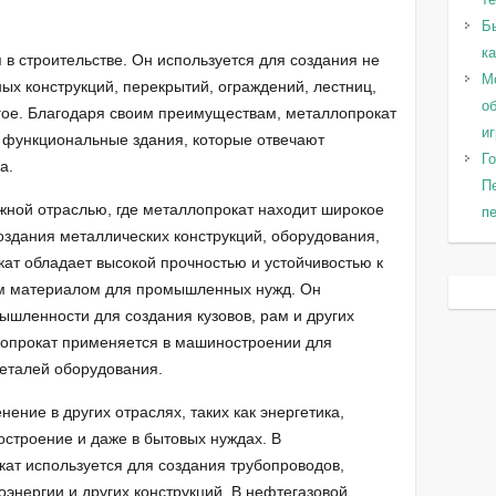
Б
к
в строительстве. Он используется для создания не
Мо
ных конструкций, перекрытий, ограждений, лестниц,
о
гое. Благодаря своим преимуществам, металлопрокат
и
 функциональные здания, которые отвечают
Го
а.
П
жной отраслью, где металлопрокат находит широкое
пе
оздания металлических конструкций, оборудования,
ат обладает высокой прочностью и устойчивостью к
ным материалом для промышленных нужд. Он
ышленности для создания кузовов, рам и других
лопрокат применяется в машиностроении для
еталей оборудования.
ение в других отраслях, таких как энергетика,
строение и даже в бытовых нуждах. В
кат используется для создания трубопроводов,
энергии и других конструкций. В нефтегазовой