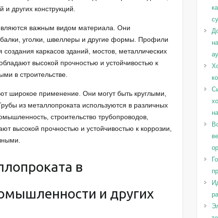
к
й и других конструкций.
с
являются важным видом материала. Они
Д
балки, уголки, швеллеры и другие формы. Профили
н
 создания каркасов зданий, мостов, металлических
а
 обладают высокой прочностью и устойчивостью к
Х
ыми в строительстве.
к
С
ют широкое применение. Они могут быть круглыми,
х
рубы из металлопроката используются в различных
н
омышленность, строительство трубопроводов,
Во
ают высокой прочностью и устойчивостью к коррозии,
в
чными.
о
Г
ллопроката в
п
И
ромышленности и других
ра
Эл
т