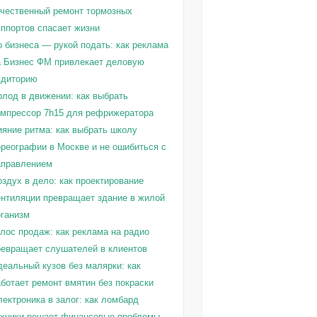
ачественный ремонт тормозных
уппортов спасает жизни
о бизнеса — рукой подать: как реклама
а Бизнес ФМ привлекает деловую
удиторию
олод в движении: как выбрать
омпрессор 7h15 для рефрижератора
ияние ритма: как выбрать школу
ореографии в Москве и не ошибиться с
аправлением
здух в дело: как проектирование
ентиляции превращает здание в жилой
рганизм
олос продаж: как реклама на радио
ревращает слушателей в клиентов
деальный кузов без малярки: как
ботает ремонт вмятин без покраски
ектроника в залог: как ломбард
ехники решает финансовые проблемы