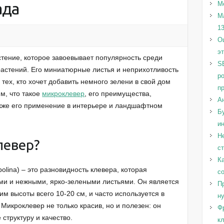
ада
М
М
1
Оц
э
стение, которое завоевывает популярность среди
S
астений. Его миниатюрные листья и неприхотливость
р
ех, кто хочет добавить немного зелени в свой дом
п
им, что такое
микроклевер
, его преимущества,
А
акже его применение в интерьере и ландшафтном
Бу
и
Н
левер?
с
Ка
ipolina) – это разновидность клевера, которая
с
и и нежными, ярко-зелеными листьями. Он является
Пр
 высоты всего 10-20 см, и часто используется в
н
 Микроклевер не только красив, но и полезен: он
Ф
структуру и качество.
к