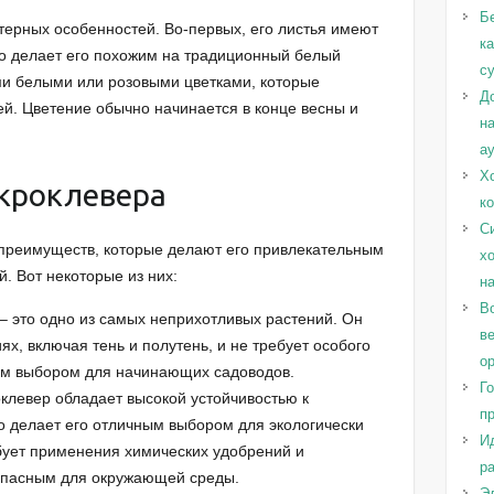
Б
терных особенностей. Во-первых, его листья имеют
к
о делает его похожим на традиционный белый
с
ими белыми или розовыми цветками, которые
Д
ей. Цветение обычно начинается в конце весны и
н
а
Х
кроклевера
к
С
преимуществ, которые делают его привлекательным
х
. Вот некоторые из них:
н
Во
– это одно из самых неприхотливых растений. Он
в
ях, включая тень и полутень, и не требует особого
о
ным выбором для начинающих садоводов.
Г
оклевер обладает высокой устойчивостью к
п
о делает его отличным выбором для экологически
И
ебует применения химических удобрений и
ра
зопасным для окружающей среды.
Эл