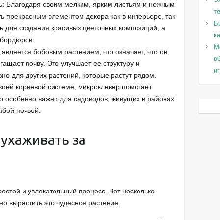
ь: Благодаря своим мелким, ярким листьям и нежным
т
ть прекрасным элементом декора как в интерьере, так
Б
ть для создания красивых цветочных композиций, а
к
 бордюров.
Мо
является бобовым растением, что означает, что он
о
огащает почву. Это улучшает ее структуру и
и
зно для других растений, которые растут рядом.
воей корневой системе, микроклевер помогает
то особенно важно для садоводов, живущих в районах
абой почвой.
 ухаживать за
остой и увлекательный процесс. Вот несколько
но вырастить это чудесное растение: