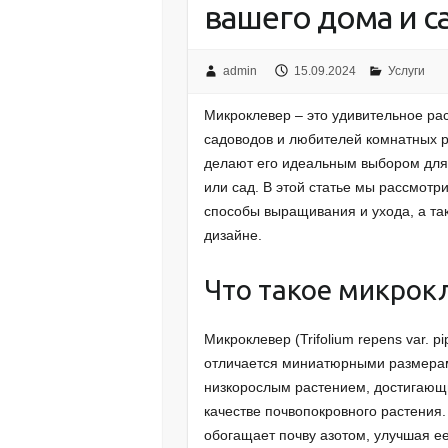
вашего дома и с
admin
15.09.2024
Услуги
Микроклевер – это удивительное ра
садоводов и любителей комнатных р
делают его идеальным выбором для т
или сад. В этой статье мы рассмотр
способы выращивания и ухода, а т
дизайне.
Что такое микрок
Микроклевер (Trifolium repens var. p
отличается миниатюрными размерам
низкорослым растением, достигающим
качестве почвопокровного растения.
обогащает почву азотом, улучшая ее 