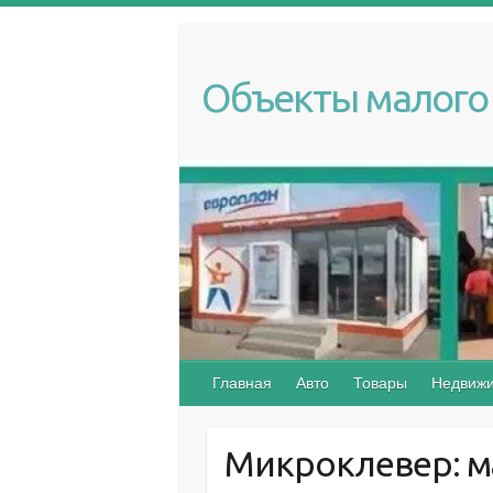
S
k
i
Объекты малого 
p
t
o
c
o
n
t
e
n
t
Главная
Авто
Товары
Недвижи
Микроклевер: м