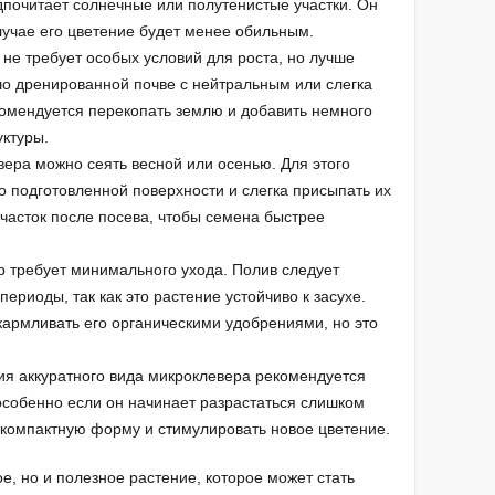
почитает солнечные или полутенистые участки. Он
случае его цветение будет менее обильным.
 не требует особых условий для роста, но лучше
ошо дренированной почве с нейтральным или слегка
омендуется перекопать землю и добавить немного
уктуры.
ера можно сеять весной или осенью. Для этого
о подготовленной поверхности и слегка присыпать их
участок после посева, чтобы семена быстрее
р требует минимального ухода. Полив следует
периоды, так как это растение устойчиво к засухе.
армливать его органическими удобрениями, но это
ия аккуратного вида микроклевера рекомендуется
 особенно если он начинает разрастаться слишком
 компактную форму и стимулировать новое цветение.
ое, но и полезное растение, которое может стать