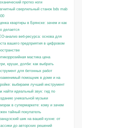
еханический протез ноги
агнитный сверлильный станок bds mab
300
енка квартиры в Брянске: зачем и как
то делается
EO-анализ веб-ресурса: основа для
оста вашего предприятия в цифровом
ространстве
нтикоррозийная мастика цена
ри, круши, долби: как выбрать
нструмент для бетонных работ
езаменимый помощник в доме и на
тройке: выбираем лучший инструмент
к найти идеальный звук: гид по
озданию уникальной музыки
израк в супермаркете: кому и зачем
ужен тайный покупатель
ранцузский шик на вашей кухне: от
лассики до авторских решений