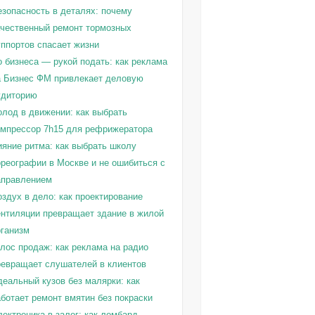
езопасность в деталях: почему
ачественный ремонт тормозных
уппортов спасает жизни
о бизнеса — рукой подать: как реклама
а Бизнес ФМ привлекает деловую
удиторию
олод в движении: как выбрать
омпрессор 7h15 для рефрижератора
ияние ритма: как выбрать школу
ореографии в Москве и не ошибиться с
аправлением
здух в дело: как проектирование
ентиляции превращает здание в жилой
рганизм
олос продаж: как реклама на радио
ревращает слушателей в клиентов
деальный кузов без малярки: как
ботает ремонт вмятин без покраски
ектроника в залог: как ломбард