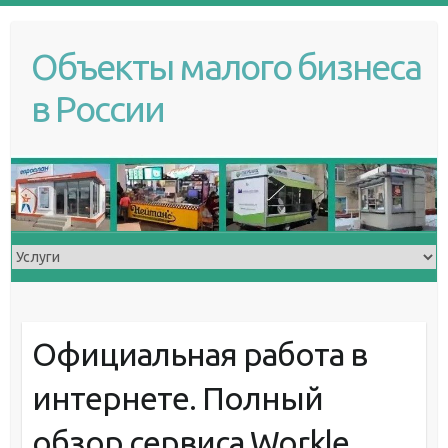
S
k
Объекты малого бизнеса
i
p
в России
t
o
c
o
n
t
e
n
t
Официальная работа в
интернете. Полный
обзор сервиса Workle