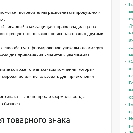
Б
к
 помогает потребителям распознавать продукцию и
с
ют.
Д
ный товарный знак защищает право владельца на
н
редотвращает его незаконное использование другими
а
Х
ак способствует формированию уникального имиджа
к
важно для привлечения клиентов и увеличения
С
х
ый знак может стать активом компании, который
н
ензирование или использовать для привлечения
Во
в
го знака — это не просто формальность, а
о
о бизнеса.
Г
п
 товарного знака
И
ра
Эл