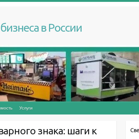
бизнеса в России
мость
Услуги
арного знака: шаги к
Св