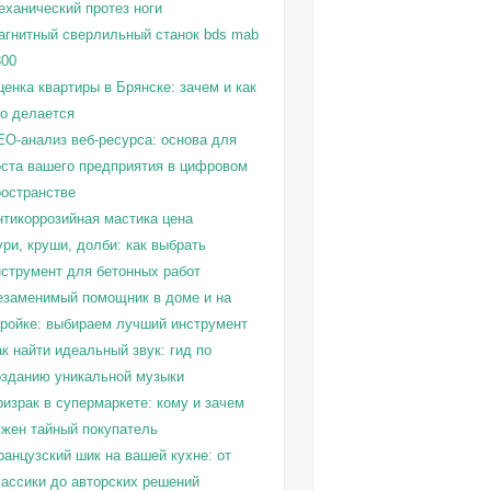
еханический протез ноги
агнитный сверлильный станок bds mab
300
енка квартиры в Брянске: зачем и как
то делается
EO-анализ веб-ресурса: основа для
оста вашего предприятия в цифровом
ространстве
нтикоррозийная мастика цена
ри, круши, долби: как выбрать
нструмент для бетонных работ
езаменимый помощник в доме и на
тройке: выбираем лучший инструмент
к найти идеальный звук: гид по
озданию уникальной музыки
израк в супермаркете: кому и зачем
ужен тайный покупатель
ранцузский шик на вашей кухне: от
лассики до авторских решений