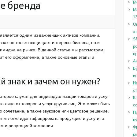
е бренда
М
М
1
Оц
э
является одним из важнейших активов компании.
S
нак не только защищает интересы бизнеса, но и
р
 имиджа на рынке. В данной статье мы рассмотрим,
п
тоит его оформление, а также основные этапы и
А
Бу
и
й знак и зачем он нужен?
Н
с
оторое служит для индивидуализации товаров и услуг
Ка
о лица от товаров и услуг других лиц. Это может быть
с
их сочетание, а также звуковое или цветовое решение.
Пр
лям легко идентифицировать продукцию и услуги, а
н
ом и репутацией компании.
Ф
к