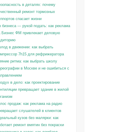
езопасность в деталях: почему
ачественный ремонт тормозных
уппортов спасает жизни
о бизнеса — рукой подать: как реклама
а Бизнес ФМ привлекает деловую
удиторию
олод в движении: как выбрать
омпрессор 7h15 для рефрижератора
ияние ритма: как выбрать школу
ореографии в Москве и не ошибиться с
аправлением
здух в дело: как проектирование
ентиляции превращает здание в жилой
рганизм
олос продаж: как реклама на радио
ревращает слушателей в клиентов
деальный кузов без малярки: как
ботает ремонт вмятин без покраски
ектроника в залог: как ломбард