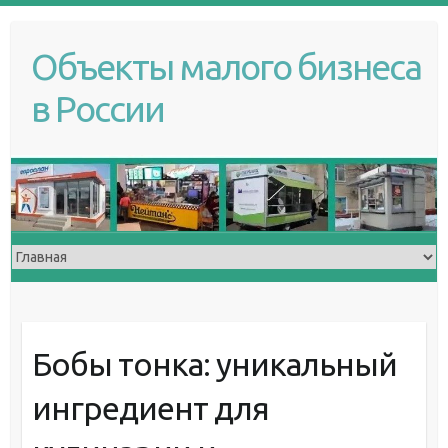
S
k
Объекты малого бизнеса
i
p
в России
t
o
c
o
n
t
e
n
t
Бобы тонка: уникальный
ингредиент для