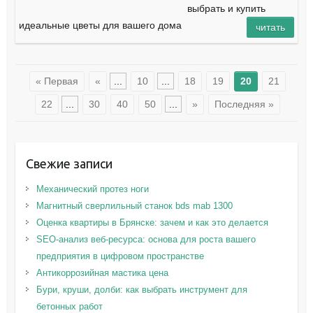
выбрать и купить
идеальные цветы для вашего дома
читать
« Первая
«
...
10
...
18
19
20
21
22
...
30
40
50
...
»
Последняя »
Свежие записи
Механический протез ноги
Магнитный сверлильный станок bds mab 1300
Оценка квартиры в Брянске: зачем и как это делается
SEO-анализ веб-ресурса: основа для роста вашего
предприятия в цифровом пространстве
Антикоррозийная мастика цена
Бури, круши, долби: как выбрать инструмент для
бетонных работ