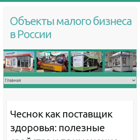
S
k
Объекты малого бизнеса
i
p
в России
t
o
c
o
n
t
e
n
t
Чеснок как поставщик
здоровья: полезные