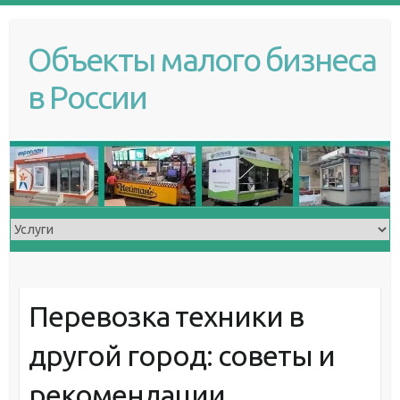
S
k
Объекты малого бизнеса
i
p
в России
t
o
c
o
n
t
e
n
t
Перевозка техники в
другой город: советы и
рекомендации