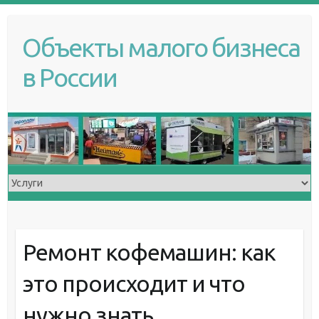
S
k
Объекты малого бизнеса
i
p
в России
t
o
c
o
n
t
e
n
t
Ремонт кофемашин: как
это происходит и что
нужно знать