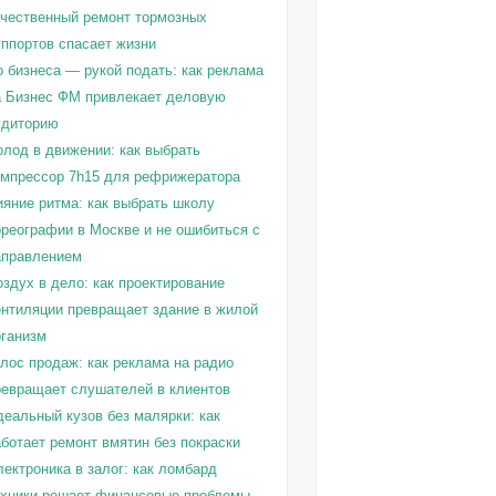
ачественный ремонт тормозных
уппортов спасает жизни
о бизнеса — рукой подать: как реклама
а Бизнес ФМ привлекает деловую
удиторию
олод в движении: как выбрать
омпрессор 7h15 для рефрижератора
ияние ритма: как выбрать школу
ореографии в Москве и не ошибиться с
аправлением
здух в дело: как проектирование
ентиляции превращает здание в жилой
рганизм
олос продаж: как реклама на радио
ревращает слушателей в клиентов
деальный кузов без малярки: как
ботает ремонт вмятин без покраски
ектроника в залог: как ломбард
ехники решает финансовые проблемы