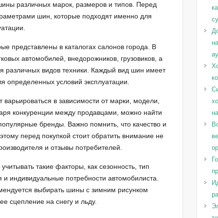
шины различных марок, размеров и типов. Перед
к
араметрами шин, которые подходят именно для
с
уатации.
Д
н
ые представлены в каталогах салонов города. В
а
ковых автомобилей, внедорожников, грузовиков, а
Х
я различных видов техники. Каждый вид шин имеет
к
ля определенных условий эксплуатации.
С
т варьироваться в зависимости от марки, модели,
х
даря конкуренции между продавцами, можно найти
н
популярные бренды. Важно помнить, что качество и
Во
оэтому перед покупкой стоит обратить внимание не
в
производителя и отзывы потребителей.
о
Г
учитывать такие факторы, как сезонность, тип
п
я и индивидуальные потребности автомобилиста.
И
омендуется выбирать шины с зимним рисунком
ра
е сцепление на снегу и льду.
Эл
т