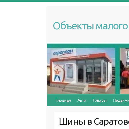
S
k
i
Объекты малого 
p
t
o
c
o
n
t
e
n
t
Главная
Авто
Товары
Недвижи
Шины в Саратове