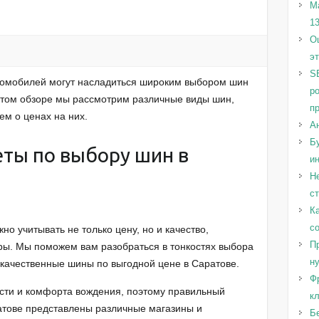
М
1
Оц
э
S
втомобилей могут насладиться широким выбором шин
р
 этом обзоре мы рассмотрим различные виды шин,
п
ем о ценах на них.
А
Бу
еты по выбору шин в
и
Н
с
Ка
с
о учитывать не только цену, но и качество,
Пр
тры. Мы поможем вам разобраться в тонкостях выбора
н
 качественные шины по выгодной цене в Саратове.
Ф
ти и комфорта вождения, поэтому правильный
к
атове представлены различные магазины и
Б