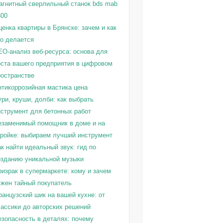
агнитный сверлильный станок bds mab
300
енка квартиры в Брянске: зачем и как
то делается
EO-анализ веб-ресурса: основа для
оста вашего предприятия в цифровом
ространстве
нтикоррозийная мастика цена
ри, круши, долби: как выбрать
нструмент для бетонных работ
езаменимый помощник в доме и на
тройке: выбираем лучший инструмент
к найти идеальный звук: гид по
озданию уникальной музыки
израк в супермаркете: кому и зачем
ужен тайный покупатель
ранцузский шик на вашей кухне: от
лассики до авторских решений
езопасность в деталях: почему