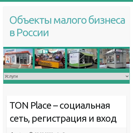
S
k
Объекты малого бизнеса
i
p
в России
t
o
c
o
n
t
e
n
t
TON Place – социальная
сеть, регистрация и вход