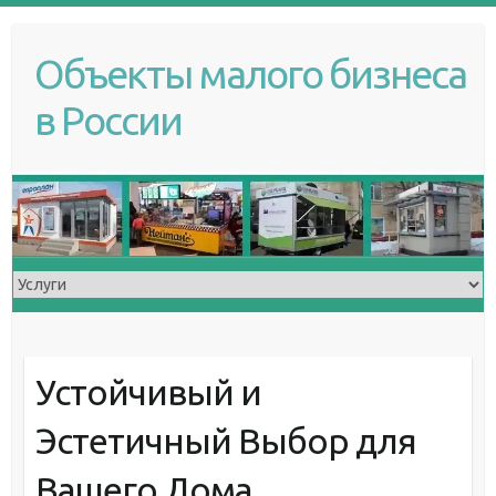
S
k
Объекты малого бизнеса
i
p
в России
t
o
c
o
n
t
e
n
t
Устойчивый и
Эстетичный Выбор для
Вашего Дома