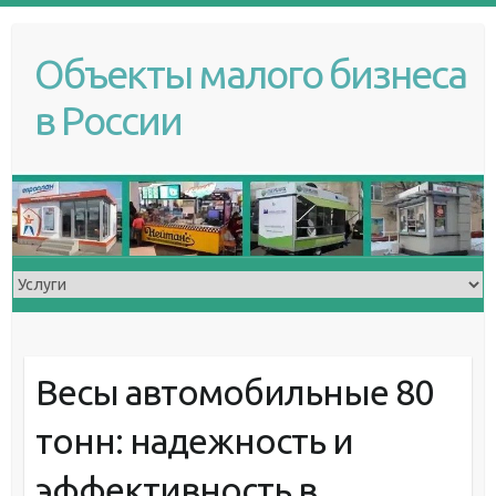
S
k
Объекты малого бизнеса
i
p
в России
t
o
c
o
n
t
e
n
t
Весы автомобильные 80
тонн: надежность и
эффективность в