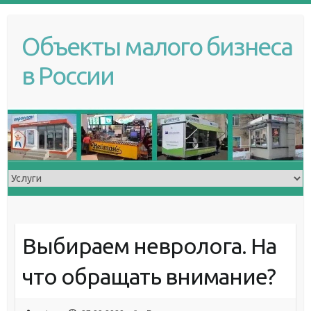
S
k
Объекты малого бизнеса
i
p
в России
t
o
c
o
n
t
e
n
t
Выбираем невролога. На
что обращать внимание?