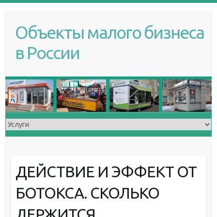
S
k
Объекты малого бизнеса
i
p
в России
t
o
c
o
n
t
e
n
t
ДЕЙСТВИЕ И ЭФФЕКТ ОТ
БОТОКСА. СКОЛЬКО
ДЕРЖИТСЯ.