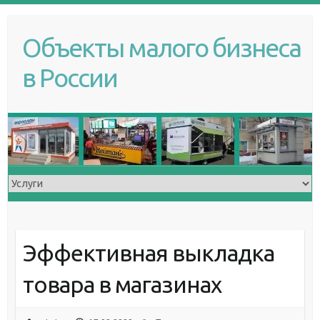
S
k
Объекты малого бизнеса
i
p
в России
t
o
c
o
n
t
e
n
t
Эффективная выкладка
товара в магазинах