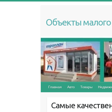
S
k
i
Объекты малого 
p
t
o
c
o
n
t
e
n
t
Главная
Авто
Товары
Недвижи
Самые качестве