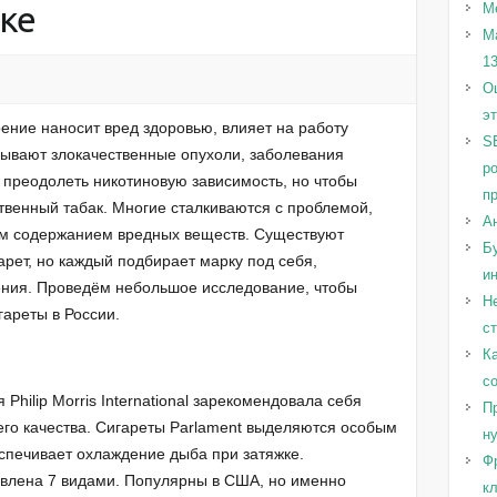
ке
М
М
1
Оц
э
ение наносит вред здоровью, влияет на работу
S
зывают злокачественные опухоли, заболевания
р
ко преодолеть никотиновую зависимость, но чтобы
п
ственный табак. Многие сталкиваются с проблемой,
А
ым содержанием вредных веществ. Существуют
Бу
арет, но каждый подбирает марку под себя,
и
ния. Проведём небольшое исследование, чтобы
Н
гареты в России.
с
Ка
с
hilip Morris International зарекомендовала себя
Пр
го качества. Сигареты Parlament выделяются особым
н
спечивает охлаждение дыба при затяжке.
Ф
авлена 7 видами. Популярны в США, но именно
к