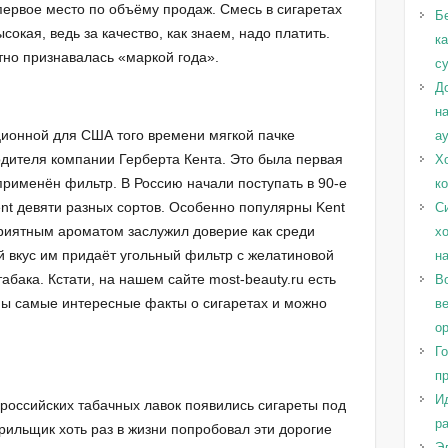
первое место по объёму продаж. Смесь в сигаретах
Б
сокая, ведь за качество, как знаем, надо платить.
к
тно признавалась «маркой года».
с
Д
н
ционной для США того времени мягкой пачке
а
оводителя компании Герберта Кента. Это была первая
Х
применён фильтр. В Россию начали поступать в 90-е
к
ent девяти разных сортов. Особенно популярны Kent
С
приятным ароматом заслужил доверие как среди
х
й вкус им придаёт угольный фильтр с желатиновой
н
табака. Кстати, на нашем сайте most-beauty.ru есть
Во
аны самые интересные факты о сигаретах и можно
в
о
Г
п
И
 российских табачных лавок появились сигареты под
ра
рильщик хоть раз в жизни попробовал эти дорогие
Эл