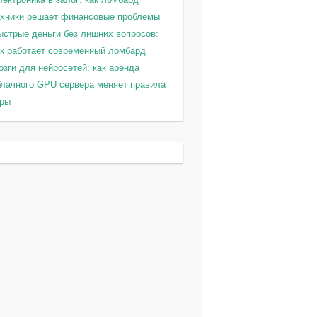
ехники решает финансовые проблемы
ыстрые деньги без лишних вопросов:
ак работает современный ломбард
зги для нейросетей: как аренда
блачного GPU сервера меняет правила
гры