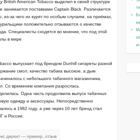
у British American Tobacco выделил в своей структуре
т
е занимается поставками Captain Black. Различаются
Б
, из-за чего их курят по особым случаям, на приёмах,
к
 курильщики положительно отзываются о качестве
Мо
да. Специалисты сходятся во мнении, что под этой
о
ллы в мире.
и
obacco выпускает под брендом Dunhill сигареты разной
ржание смол, качество табака высокое, а дым
ачиналось с небольшого табачного магазинчика,
л. Со временем компания разрослась.
елилась. Одна часть продолжила выпуск табачных
овую одежду и аксессуары. Непосредственно
лось в 1982 году, а уже через 10 лет бренд стал
Г и России.
кс директ — пример, отзыв