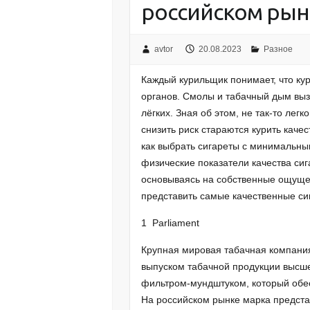
российском рын
avtor
20.08.2023
Разное
Каждый курильщик понимает, что кур
органов. Смолы и табачный дым вы
лёгких. Зная об этом, не так-то лег
снизить риск стараются курить каче
как выбрать сигареты с минимальн
физические показатели качества сиг
основываясь на собственные ощуще
представить самые качественные си
1 Parliament
Крупная мировая табачная компания P
выпуском табачной продукции высше
фильтром-мундштуком, который обе
На российском рынке марка предст