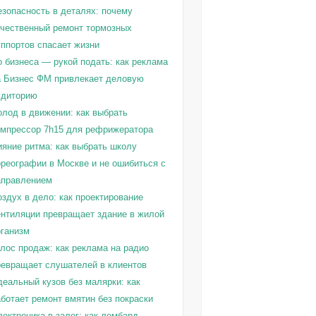
езопасность в деталях: почему
ачественный ремонт тормозных
уппортов спасает жизни
о бизнеса — рукой подать: как реклама
а Бизнес ФМ привлекает деловую
удиторию
олод в движении: как выбрать
омпрессор 7h15 для рефрижератора
ияние ритма: как выбрать школу
ореографии в Москве и не ошибиться с
аправлением
здух в дело: как проектирование
ентиляции превращает здание в жилой
рганизм
олос продаж: как реклама на радио
ревращает слушателей в клиентов
деальный кузов без малярки: как
ботает ремонт вмятин без покраски
ектроника в залог: как ломбард