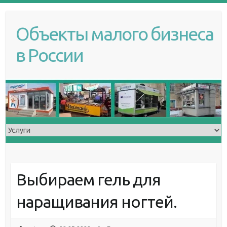
S
k
Объекты малого бизнеса
i
p
в России
t
o
c
o
n
t
e
n
t
Выбираем гель для
наращивания ногтей.